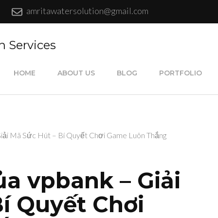
amritawatersolution@gmail.com
n Services
HOME
ABOUT US
BLOG
PORTFOLIO
 Giải Mã Sức Hút – Bí Quyết Chơi Game Luôn Thắng
ủa vpbank – Giải
í Quyết Chơi