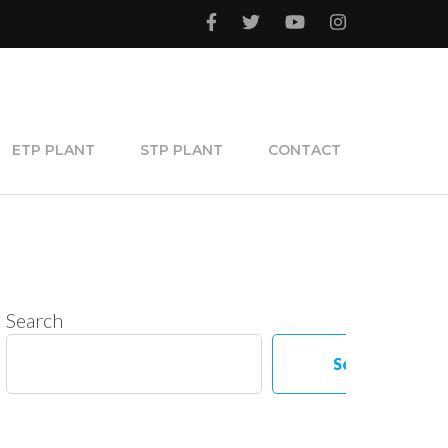
ETP PLANT
STP PLANT
CONTACT
Search
Search