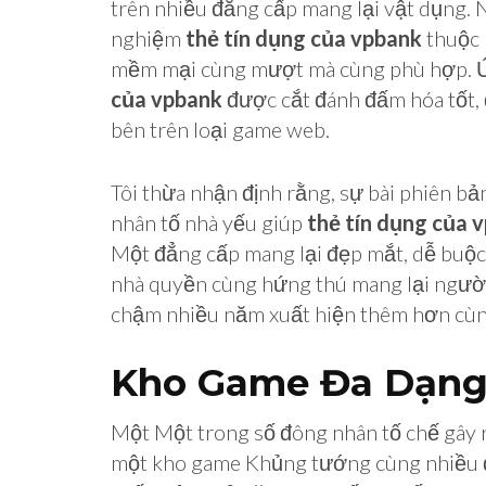
trên nhiều đẳng cấp mang lại vật dụng. 
nghiệm
thẻ tín dụng của vpbank
thuộc 
mềm mại cùng mượt mà cùng phù hợp. Ứ
của vpbank
được cắt đánh đấm hóa tốt, 
bên trên loại game web.
Tôi thừa nhận định rằng, sự bài phiên bả
nhân tố nhà yếu giúp
thẻ tín dụng của 
Một đẳng cấp mang lại đẹp mắt, dễ buộc 
nhà quyền cùng hứng thú mang lại người
chậm nhiều năm xuất hiện thêm hơn cù
Kho Game Đa Dạng
Một Một trong số đông nhân tố chế gây r
một kho game Khủng tướng cùng nhiều đẳ