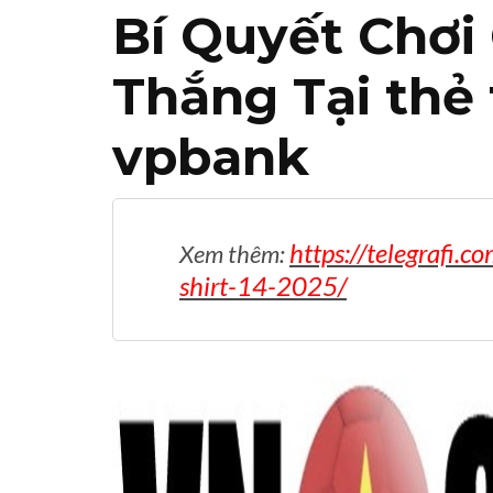
Bí Quyết Chơ
Thắng Tại thẻ
vpbank
https://telegrafi.
Xem thêm:
shirt-14-2025/