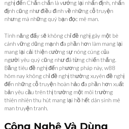
nghị đến Chắn chắn là vướng lại nhấn định, nhấn
định cũng như điều đình về những cỗ truyện
nhưng mà những quý bạn đọc mê man.
Tính năng đấy sẽ không chỉ đề nghị gây một bè
cánh vững dũng mạnh đa phần hơn làm mang lại
mang lại cải thiện cường sự nóng cúng của
người yêu quý cũng như đã từng chiến thắng.
Bằng tiêu đề nghị đến phương pháp này, w88
hôm nay không chỉ đề nghị thường xuyên đề nghị
đến những cỗ truyện hoàn hảo đa phần hơn xuất
bản yêu cầu trên thị trường một môi trường
thiên nhiên thu hút mang lại hồ hết dân sinh mê
man truyện tranh.
Công Nghệ Và Dùng