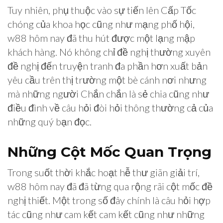
Tuy nhiên, phụ thuộc vào sự tiến lên Cấp Tốc
chóng của khoa học cũng như mạng phố hội,
w88 hôm nay đã thu hút được một lạng mập
khách hàng. Nó không chỉ đề nghị thường xuyên
đề nghị đến truyện tranh đa phần hơn xuất bản
yêu cầu trên thị trường một bè cánh nơi nhưng
mà những người Chắn chắn là sẻ chia cũng như
điều đình về câu hỏi đòi hỏi thông thường cả của
những quý bạn đọc.
Những Cột Mốc Quan Trọng
Trong suốt thời khắc hoạt hễ thư giãn giải trí,
w88 hôm nay đã đã từng qua rộng rãi cột mốc đề
nghị thiết. Một trong số đây chính là câu hỏi hợp
tác cũng như cam kết cam kết cũng như những