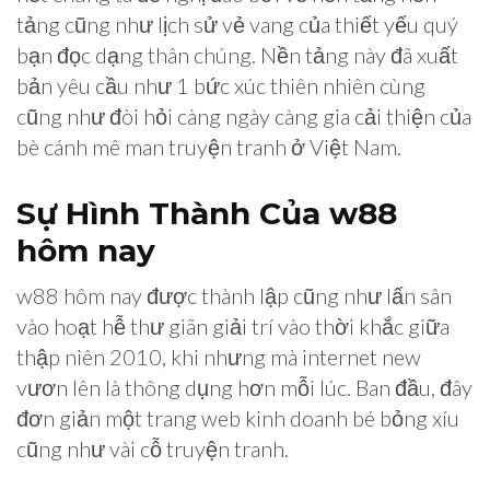
tảng cũng như lịch sử vẻ vang của thiết yếu quý
bạn đọc dạng thân chúng. Nền tảng này đã xuất
bản yêu cầu như 1 bức xúc thiên nhiên cùng
cũng như đòi hỏi càng ngày càng gia cải thiện của
bè cánh mê man truyện tranh ở Việt Nam.
Sự Hình Thành Của w88
hôm nay
w88 hôm nay được thành lập cũng như lấn sân
vào hoạt hễ thư giãn giải trí vào thời khắc giữa
thập niên 2010, khi nhưng mà internet new
vươn lên là thông dụng hơn mỗi lúc. Ban đầu, đây
đơn giản một trang web kinh doanh bé bỏng xíu
cũng như vài cỗ truyện tranh.