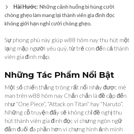
Hài Hước
: Những cảnh huống bi hùng cười
chòng ghẹo làm mang lại thành viên gia đình đọc
không giới hạn nghỉ cười chòng ghẹo.
Sự phong phú này giúp w88 hôm nay thu hút một
lạng mập người yêu quý, từ trẻ con đến cả thành
viên gia đình mập.
Những Tác Phẩm Nổi Bật
Một số chiến thắng trông rất nổi nhảy được mê
man trên w88 hôm nay Chắn chắn là đề cập đến
như “One Piece”, “Attack on Titan” hay “Naruto”.
Những cỗ truyện đấy sẽ không chỉ đề nghị thu
hút thành viên gia đình đọc vì chưng ngôn ngữ
đắm đuối đa phần hơn vì chưng hình ảnh minh