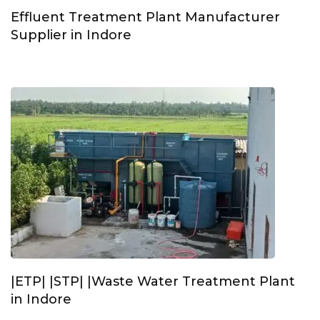
Effluent Treatment Plant Manufacturer
Supplier in Indore
|ETP| |STP| |Waste Water Treatment Plant
in Indore