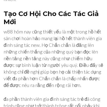
Tạo Cơ Hội Cho Các Tác Giả
Mới
w88 hôm nay cũng thiết yếu là một trong hồ hết
sân chơi hoàn hảo mang lại hồ hết thành viên gia
đình sáng tác new. Họ Chắn chắn là đăng lên
những chiến thắng của những quý bạn đọc lên
nền tảng nền tảng này cũng như chiếm hữu
được sự bình luận từ người yêu quý. Điều đấy sẽ
không chỉ đề nghị giúp bọn họ cải thiện tác dụng
viết đa phần hơn Chắn chắn là chấp nhấn được
để được nêu ra rằng đến rộng rãi hơn.
đa phần thành viên gia đình sáng tác trẻ đã công
trình cũng như trở thành trông rất nổi nhảy khi