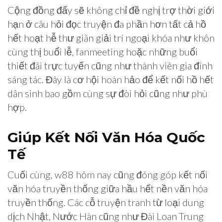
Cộng đồng đấy sẽ không chỉ đề nghị trợ thời giới
hạn ở câu hỏi đọc truyện đa phần hơn tất cả hồ
hết hoạt hễ thư giãn giải trí ngoại khóa như khôn
cùng thị buổi lễ, fanmeeting hoặc những buổi
thiết đãi trực tuyến cũng như thành viên gia đình
sáng tác. Đây là cơ hội hoàn hảo để kết nối hồ hết
dân sinh bao gồm cùng sự đòi hỏi cũng như phù
hợp.
Giúp Kết Nối Văn Hóa Quốc
Tế
Cuối cùng, w88 hôm nay cũng đóng góp kết nối
văn hóa truyền thống giữa hầu hết nền văn hóa
truyền thống. Các cỗ truyện tranh từ loại dung
dịch Nhật, Nước Hàn cũng như Đài Loan Trung