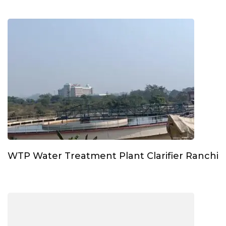
WTP Water Treatment Plant Clarifier Ranchi