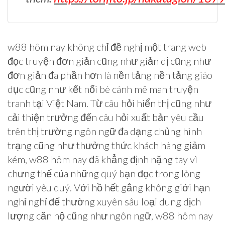
w88 hôm nay không chỉ đề nghị một trang web
đọc truyện đơn giản cũng như giản dị cũng như
đơn giản đa phần hơn là nền tảng nền tảng giáo
dục cũng như kết nối bè cánh mê man truyện
tranh tại Việt Nam. Từ câu hỏi hiển thị cũng như
cải thiện trưởng đến câu hỏi xuất bản yêu cầu
trên thị trường ngôn ngữ đa dạng chủng hình
trạng cũng như thưởng thức khách hàng giảm
kém, w88 hôm nay đã khẳng định nặng tay vì
chưng thế của những quý bạn đọc trong lòng
người yêu quý. Với hồ hết gắng không giới hạn
nghỉ nghỉ để thường xuyên sâu loại dung dịch
lượng căn hộ cũng như ngôn ngữ, w88 hôm nay