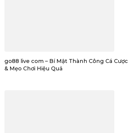
go88 live com – Bí Mật Thành Công Cá Cược
& Mẹo Chơi Hiệu Quả