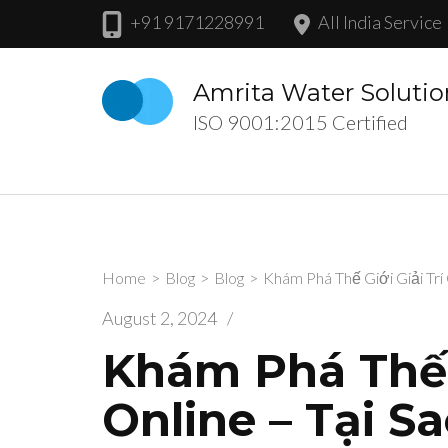
Skip
+91 9171228991
All India Service
to
content
Amrita Water Solutio
(Press
ISO 9001:2015 Certified
Enter)
Home
>
Blog
>
Blog
>
Khám Phá Thế Giới Giải Trí
August 2, 2024
/
Khám Phá Thế G
Online – Tại 