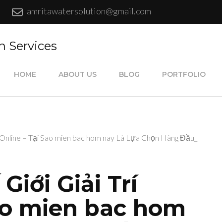
amritawatersolution@gmail.com
n Services
HOME
ABOUT US
BLOG
PORTFOLIO
 Online – Tại Sao mien bac hom nay Là Lựa Chọn Hàng Đầu_
iới Giải Trí
Sao mien bac hom