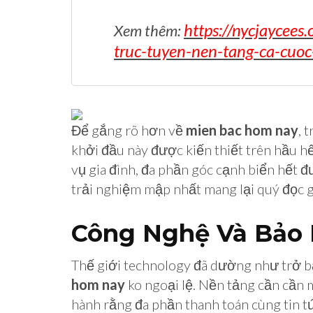
https://nycjaycees
Xem thêm:
truc-tuyen-nen-tang-ca-cuoc
Để gắng rõ hơn về
mien bac hom nay
, 
khởi đầu này được kiến thiết trên hầu h
vụ gia đình, đa phần góc cạnh biển hết đ
trải nghiệm mập nhất mang lại quý đọc g
Công Nghệ Và Bảo
Thế giới technology đã dường như trở b
hom nay
ko ngoại lệ. Nền tảng cần cần
hành rằng đa phần thanh toán cùng tin t