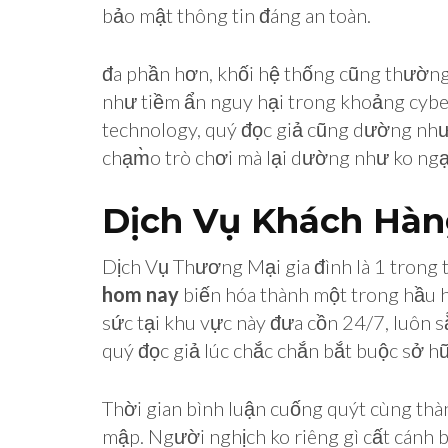
bảo mật thông tin đáng an toàn.
đa phần hơn, khối hệ thống cũng thườn
như tiềm ẩn nguy hại trong khoảng cybe
technology, quý đọc giả cũng dường như
chạm̀o trò chơi mà lại dường như ko ngại 
Dịch Vụ Khách Hàn
Dịch Vụ Thương Mại gia đình là 1 trong
hom nay
biến hóa thành một trong hầu h
sức tại khu vực này đưa cồn 24/7, luôn s
quý đọc giả lúc chắc chắn bắt buộc sở h
Thời gian bình luận cuống quýt cùng thàn
mập. Người nghịch ko riêng gì cất cánh 