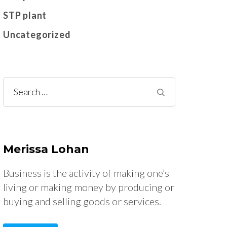
STP plant
Uncategorized
Search
for:
Merissa Lohan
Business is the activity of making one’s
living or making money by producing or
buying and selling goods or services.