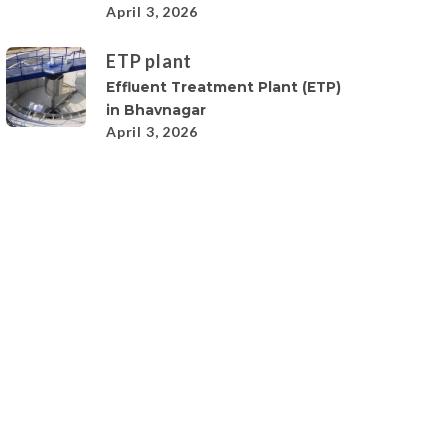
April 3, 2026
ETP plant
Effluent Treatment Plant (ETP)
in Bhavnagar
April 3, 2026