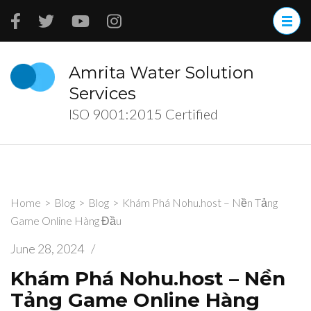
Skip
to
content
(Press
Amrita Water Solution
Enter)
Services
ISO 9001:2015 Certified
Home
>
Blog
>
Blog
>
Khám Phá Nohu.host – Nền Tảng
Game Online Hàng Đầu
June 28, 2024
/
Khám Phá Nohu.host – Nền
Tảng Game Online Hàng