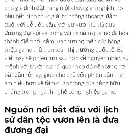
cho gia đình đặt hàng một chưa gian nghịch trò
hầu hết hình thức giải trí thông thoáng, đắm
đuối với dễ tiếp cận. Với sự vươn lên là đưa
đương đại vội vã trong vài ba năm qua, nó đã hóa
thành điểm tới sắm lựa thương mến của hàng
triệu game thủ trên toàn thị trường quốc tế. Bài
viết này sẽ phiêu lưu sâu hơn về nguyên nhân, sứ
mệnh với trường phái quanh co đó nền tảng nơi
bắt đầu rễ này, giúp cho chủ yếu phiên bản thân
am hiểu hơn về tầm quan trọng của bằng hữu
chúng trong ngành nghề công nghiệp game.
Nguồn nơi bắt đầu với lịch
sử dân tộc vươn lên là đưa
đương đại