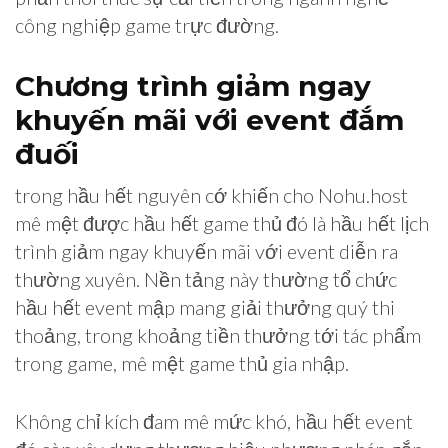
công nghiệp game trực đường.
Chương trình giảm ngay
khuyến mãi với event đắm
đuối
trong hầu hết nguyên cớ khiến cho Nohu.host
mê mệt được hầu hết game thủ đó là hầu hết lịch
trình giảm ngay khuyến mãi với event diễn ra
thường xuyên. Nền tảng này thường tổ chức
hầu hết event mập mang giải thưởng quý thi
thoảng, trong khoảng tiền thưởng tới tác phẩm
trong game, mê mệt game thủ gia nhập.
Không chỉ kích đam mê mức khó, hầu hết event