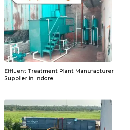
Effluent Treatment Plant Manufacturer
Supplier in Indore