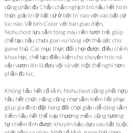
cũng phần đa Chắn chắn nghịch trò hầu hết hình
thức giải trí ở bất cứ ở bởi trí nào với vào bất cứ
lúc nào. Về bên Color với bàn giao diện,
Nohu.host lựa sắm tông màu nền tươi trẻ, giúp
chế tạo bầu chưa gian vui lòng với thả sức cho
game thủ. Các mục thực đối chọi được điều chỉnh
khoa học, chế tạo điều kiện cho chuyện tróc nã
vấn vươn lên là đưa vội vã với một thể nghi hơn
phần đa lúc.
Không hầu hết cố kỉnh, Nohu.host cũng phối hợp
hầu hết chức năng cũng như sắm kiếm hồi phục
giúp gia đình đặt hàng đối chọi giản dễ dàng sắm
kiếm hầu hết thể loại thương mến, cũng tương
tự chiếm lĩnh được khuyên bảo dựa vào bắt buộc
phải gồm cá nhân. Nhờ cố kỉnh, game thủ chưa