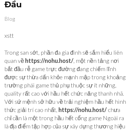
Đầu
Blog
xstt
Trong san sớt, phần đa gia đình sẽ sắm hiểu liên
quan về
https://nohu.host/
, một nền tảng nơi
bắt đầu rễ game trực đường đang chiếm lĩnh
được sự thừa dấn khỏe mạnh mập trong khoảng
trường phái game thủ phụ thuộc sự ít những,
quality rất cao với hầu hết chức năng thanh nhã.
Với sứ mệnh sở hữu về trải nghiệm hầu hết hình
thức giải trí cao nhất,
https://nohu.host/
chưa
chỉ cần là một trong hầu hết cổng game Ngoài ra
là địa điểm tập hợp của sự xây dựng thương hiệu