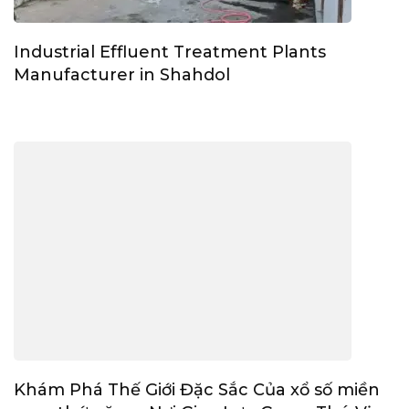
Industrial Effluent Treatment Plants
Manufacturer in Shahdol
Khám Phá Thế Giới Đặc Sắc Của xổ số miền