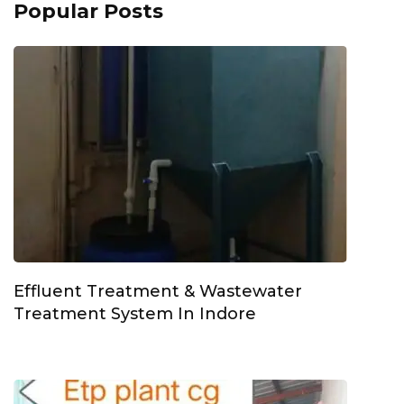
Popular Posts
Effluent Treatment & Wastewater
Treatment System In Indore