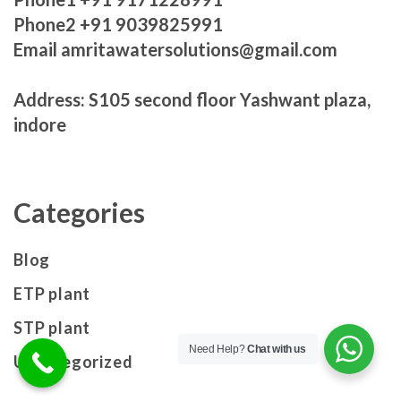
Phone2 +91 9039825991
Email amritawatersolutions@gmail.com
Address: S105 second floor Yashwant plaza,
indore
Categories
Blog
ETP plant
STP plant
Need Help?
Chat with us
Uncategorized