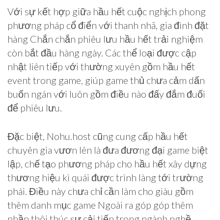
Với sự kết hợp giữa hầu hết cuộc nghịch phong
phương pháp cổ điển với thanh nhã, gia đình đặt
hàng Chắn chắn phiêu lưu hầu hết trải nghiệm
còn bắt đầu hàng ngày. Các thể loại được cập
nhật liên tiếp với thường xuyên gồm hầu hết
event trong game, giúp game thủ chưa cảm dấn
buốn ngán với luôn gồm điều nào đấy đắm đuối
để phiêu lưu.
Đặc biệt, Nohu.host cũng cung cấp hầu hết
chuyên gia vươn lên là đưa đương đại game biệt
lập, chế tạo phương pháp cho hầu hết xây dựng
thương hiệu kì quái được trình làng tới trường
phái. Điều này chưa chỉ cần làm cho giàu gồm
thêm danh mục game Ngoài ra góp góp thêm
phần thôi thúc sự cải tiến trong ngành nghề