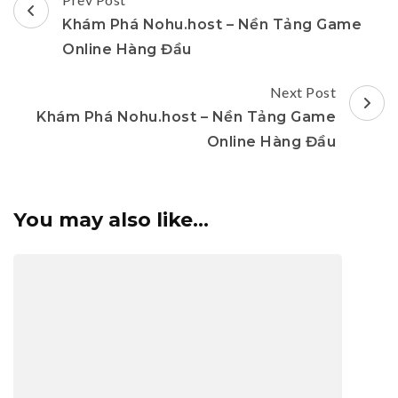
Navigation
Khám Phá Nohu.host – Nền Tảng Game
Online Hàng Đầu
Next Post
Khám Phá Nohu.host – Nền Tảng Game
Online Hàng Đầu
You may also like...