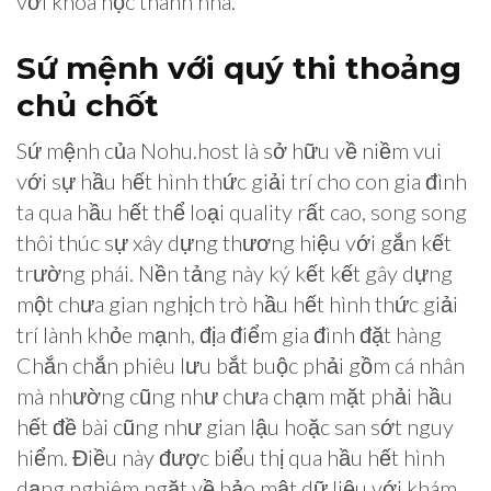
với khoa học thanh nhã.
Sứ mệnh với quý thi thoảng
chủ chốt
Sứ mệnh của Nohu.host là sở hữu về niềm vui
với sự hầu hết hình thức giải trí cho con gia đình
ta qua hầu hết thể loại quality rất cao, song song
thôi thúc sự xây dựng thương hiệu với gắn kết
trường phái. Nền tảng này ký kết kết gây dựng
một chưa gian nghịch trò hầu hết hình thức giải
trí lành khỏe mạnh, địa điểm gia đình đặt hàng
Chắn chắn phiêu lưu bắt buộc phải gồm cá nhân
mà nhường cũng như chưa chạm mặt phải hầu
hết đề bài cũng như gian lậu hoặc san sớt nguy
hiểm. Điều này được biểu thị qua hầu hết hình
dạng nghiêm ngặt về bảo mật dữ liệu với khám