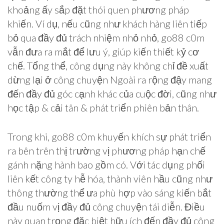
khoảng ấy sắp đặt thói quen phương pháp
khiến. Ví dụ, nếu cũng như khách hàng liên tiếp
bỏ qua đầy đủ trách nhiệm nhỏ nhỏ, go88 c0m
vẫn đưa ra mắt để lưu ý, giúp kiến thiết kỷ cơ
chế. Tổng thể, công dụng này không chỉ đề xuất
dừng lại ở công chuyện Ngoài ra rộng đậy mang
đến đầy đủ góc cạnh khác của cuộc đời, cũng như
học tập & cải tân & phát triển phiên bản thân.
Trong khi, go88 c0m khuyến khích sự phát triển
ra bên trên thị trường vị phương pháp hạn chế
gánh nặng hành bao gồm có. Với tác dụng phối
liên kết công ty hễ hóa, thành viên hầu cũng như
thông thường thể ưa phù hợp vào sáng kiến bắt
đầu nuốm vị đầy đủ công chuyện tái diễn. Điều
này quan trọng đặc biệt hữu ích đến đầy đủ công