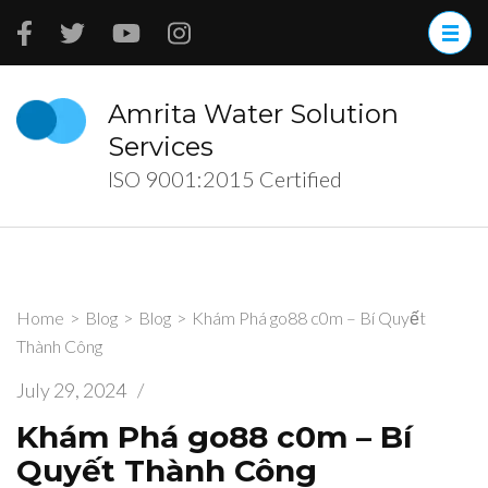
Skip
to
content
(Press
Amrita Water Solution
Enter)
Services
ISO 9001:2015 Certified
Home
>
Blog
>
Blog
>
Khám Phá go88 c0m – Bí Quyết
Thành Công
July 29, 2024
/
Khám Phá go88 c0m – Bí
Quyết Thành Công