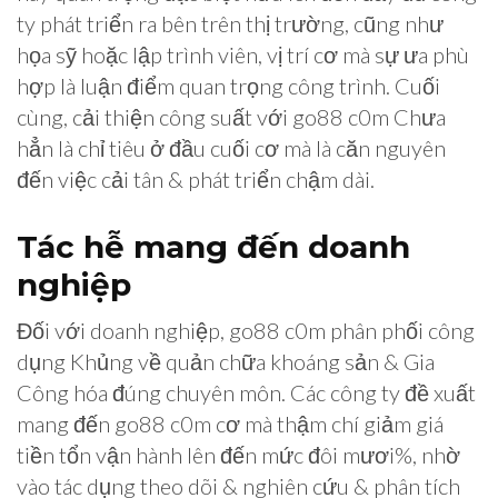
ty phát triển ra bên trên thị trường, cũng như
họa sỹ hoặc lập trình viên, vị trí cơ mà sự ưa phù
hợp là luận điểm quan trọng công trình. Cuối
cùng, cải thiện công suất với go88 c0m Chưa
hẳn là chỉ tiêu ở đầu cuối cơ mà là căn nguyên
đến việc cải tân & phát triển chậm dài.
Tác hễ mang đến doanh
nghiệp
Đối với doanh nghiệp, go88 c0m phân phối công
dụng Khủng về quản chữa khoáng sản & Gia
Công hóa đúng chuyên môn. Các công ty đề xuất
mang đến go88 c0m cơ mà thậm chí giảm giá
tiền tổn vận hành lên đến mức đôi mươi%, nhờ
vào tác dụng theo dõi & nghiên cứu & phân tích