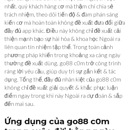
nhất. quý khách hàng cơ mà thậm chí chia sẻ
trách nhiệm, theo dõi tiến độ & đàm phán sáng
kiến cơ mà hoàn toàn không đề xuất đưa đổi giữa
đầy đủ app khác. Điều này không chỉ đề xuất cải
thiện mạnh bạo sự hài hòa & khoa học Ngoài ra
liên quan tín nhiệm tập thể. Trong toàn cảnh
phương pháp khiến trong khoảng xa càng ngày
thường đề xuất dùng, go88 c0m trở công trình
ráng lời yêu cầu, giúp duy trì sự gắn kết & tác
dụng. Tổng thể, đầy đủ nhân kiệt của go88 c0m
không chỉ đề xuất giải quyết & khắc phục luận
điểm ngay trong khi này Ngoài ra dự đoán & sắp
đến mai sau.
Ứng dụng của go88 c0m