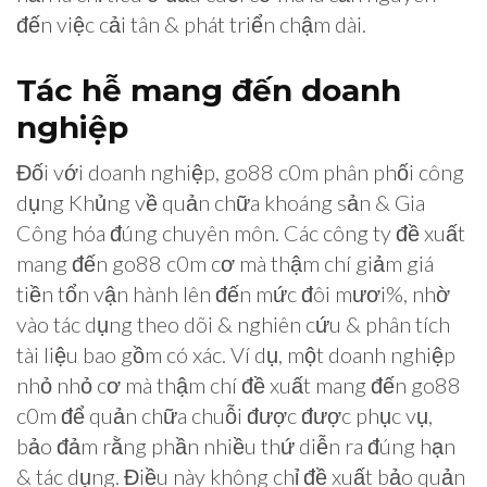
đến việc cải tân & phát triển chậm dài.
Tác hễ mang đến doanh
nghiệp
Đối với doanh nghiệp, go88 c0m phân phối công
dụng Khủng về quản chữa khoáng sản & Gia
Công hóa đúng chuyên môn. Các công ty đề xuất
mang đến go88 c0m cơ mà thậm chí giảm giá
tiền tổn vận hành lên đến mức đôi mươi%, nhờ
vào tác dụng theo dõi & nghiên cứu & phân tích
tài liệu bao gồm có xác. Ví dụ, một doanh nghiệp
nhỏ nhỏ cơ mà thậm chí đề xuất mang đến go88
c0m để quản chữa chuỗi được được phục vụ,
bảo đảm rằng phần nhiều thứ diễn ra đúng hạn
& tác dụng. Điều này không chỉ đề xuất bảo quản