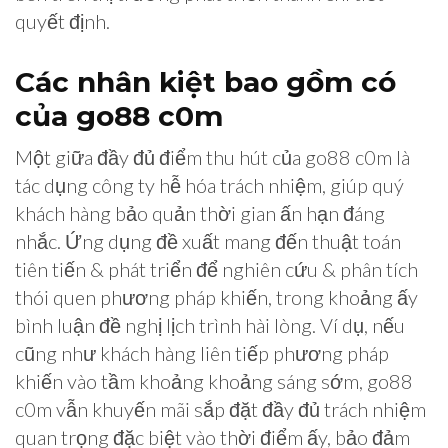
quyết định.
Các nhân kiệt bao gồm có
của go88 c0m
Một giữa đầy đủ điểm thu hút của go88 c0m là
tác dụng công ty hễ hóa trách nhiệm, giúp quý
khách hàng bảo quản thời gian ấn hạn đáng
nhắc. Ứng dụng đề xuất mang đến thuật toán
tiên tiến & phát triển để nghiên cứu & phân tích
thói quen phương pháp khiến, trong khoảng ấy
bình luận đề nghị lịch trình hài lòng. Ví dụ, nếu
cũng như khách hàng liên tiếp phương pháp
khiến vào tầm khoảng khoảng sáng sớm, go88
c0m vẫn khuyến mãi sắp đặt đầy đủ trách nhiệm
quan trọng đặc biệt vào thời điểm ấy, bảo đảm