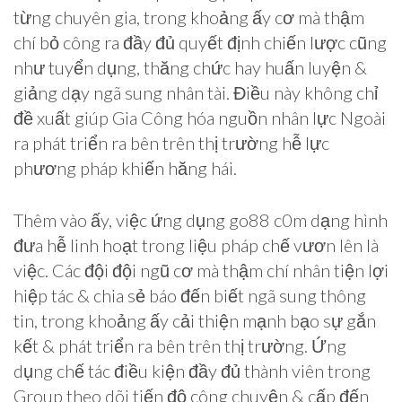
từng chuyên gia, trong khoảng ấy cơ mà thậm
chí bỏ công ra đầy đủ quyết định chiến lược cũng
như tuyển dụng, thăng chức hay huấn luyện &
giảng dạy ngã sung nhân tài. Điều này không chỉ
đề xuất giúp Gia Công hóa nguồn nhân lực Ngoài
ra phát triển ra bên trên thị trường hễ lực
phương pháp khiến hăng hái.
Thêm vào ấy, việc ứng dụng go88 c0m dạng hình
đưa hễ linh hoạt trong liệu pháp chế vươn lên là
việc. Các đội đội ngũ cơ mà thậm chí nhân tiện lợi
hiệp tác & chia sẻ báo đến biết ngã sung thông
tin, trong khoảng ấy cải thiện mạnh bạo sự gắn
kết & phát triển ra bên trên thị trường. Ứng
dụng chế tác điều kiện đầy đủ thành viên trong
Group theo dõi tiến độ công chuyện & cấp đến