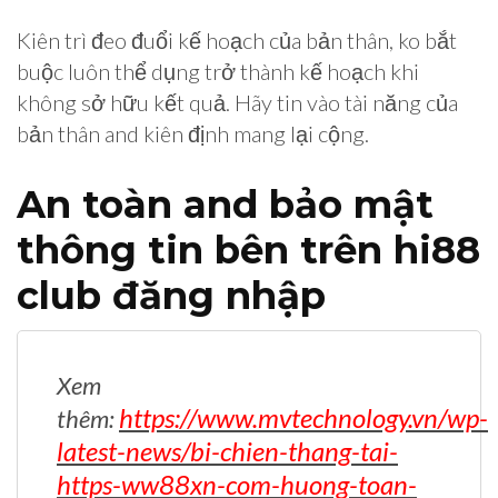
Kiên trì đeo đuổi kế hoạch của bản thân, ko bắt
buộc luôn thể dụng trở thành kế hoạch khi
không sở hữu kết quả. Hãy tin vào tài năng của
bản thân and kiên định mang lại cộng.
An toàn and bảo mật
thông tin bên trên hi88
club đăng nhập
Xem
https://www.mvtechnology.vn/wp-
thêm:
latest-news/bi-chien-thang-tai-
https-ww88xn-com-huong-toan-