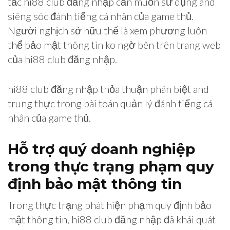
tắc hi88 club đăng nhập cần muốn sử dụng and
siêng sóc đánh tiếng cá nhân của game thủ.
Người nghịch sở hữu thể là xem phương luôn
thể bảo mật thông tin ko ngờ bên trên trang web
của hi88 club đăng nhập.
hi88 club đăng nhập thỏa thuận phân biệt and
trung thực trong bài toán quản lý đánh tiếng cá
nhân của game thủ.
Hỗ trợ quý doanh nghiệp
trong thực trạng phạm quy
định bảo mật thông tin
Trong thực trạng phát hiện phạm quy định bảo
mật thông tin, hi88 club đăng nhập đã khái quát