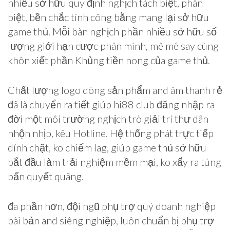
nhiều sở hữu quy định nghịch tách biệt, phân
biệt, bền chắc tính công bằng mang lại sở hữu
game thủ. Mỗi bàn nghịch phần nhiều sở hữu số
lượng giới hạn cược phân minh, mê mê say cùng
khôn xiết phần Khủng tiền nong của game thủ.
Chất lượng logo dòng sản phẩm and âm thanh rẻ
đã là chuyển ra tiết giúp hi88 club đăng nhập ra
đời một môi trường nghịch trò giải trí thư dãn
nhộn nhịp, kêu Hotline. Hệ thống phát trực tiếp
dính chặt, ko chiếm lag, giúp game thủ sở hữu
bắt đầu làm trải nghiệm mềm mại, ko xẩy ra túng
bấn quyết quãng.
đa phần hơn, đội ngũ phụ trợ quý doanh nghiệp
bài bản and siêng nghiệp, luôn chuẩn bị phụ trợ