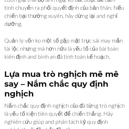
tình chuyển ra phối quyết định của bản thân. Nếu
chiến bại thường xuyên, hãy dừng lại and nghỉ
dưỡng.
Quản lý vốn ko một số gặp mặt trục sái may mắn
tài lộc nhưng mà hơn nữa là yếu tố của bài toán
kiên định and bình an đã tính toán kế hoạch.
Lựa mua trò nghịch mê mê
say – Nắm chắc quy định
nghịch
Nắm chắc quy định nghịch của đã từng trò nghịch
là yếu tố kiện tiên quyết để chiến thắng. Hãy
nghiên cứu giúp and phân tách kỹ quy định