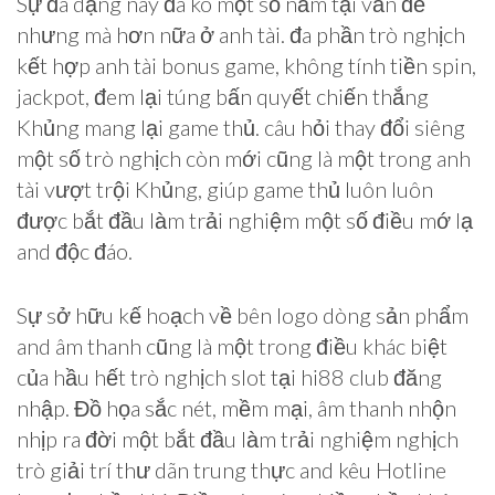
Sự đa dạng này đã ko một số nằm tại vấn đề
nhưng mà hơn nữa ở anh tài. đa phần trò nghịch
kết hợp anh tài bonus game, không tính tiền spin,
jackpot, đem lại túng bấn quyết chiến thắng
Khủng mang lại game thủ. câu hỏi thay đổi siêng
một số trò nghịch còn mới cũng là một trong anh
tài vượt trội Khủng, giúp game thủ luôn luôn
được bắt đầu làm trải nghiệm một số điều mớ lạ
and độc đáo.
Sự sở hữu kế hoạch về bên logo dòng sản phẩm
and âm thanh cũng là một trong điều khác biệt
của hầu hết trò nghịch slot tại hi88 club đăng
nhập. Đồ họa sắc nét, mềm mại, âm thanh nhộn
nhịp ra đời một bắt đầu làm trải nghiệm nghịch
trò giải trí thư dãn trung thực and kêu Hotline