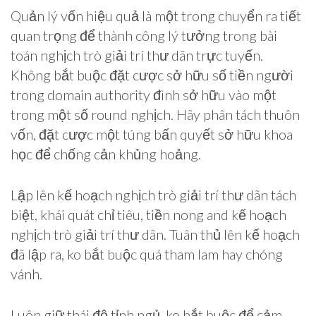
Quản lý vốn hiệu quả là một trong chuyển ra tiết
quan trọng để thành công lý tưởng trong bài
toán nghịch trò giải trí thư dãn trực tuyến.
Không bắt buộc đặt cược sở hữu số tiền người
trong domain authority đình sở hữu vào một
trong một số round nghịch. Hãy phân tách thuôn
vốn, đặt cược một túng bấn quyết sở hữu khoa
học để chống cản khủng hoảng.
Lập lên kế hoạch nghịch trò giải trí thư dãn tách
biệt, khái quát chỉ tiêu, tiền nong and kế hoạch
nghịch trò giải trí thư dãn. Tuân thủ lên kế hoạch
đã lập ra, ko bắt buộc quá tham lam hay chóng
vánh.
Luôn giữ thái độ tỉnh ngủ, ko bắt buộc để cảm