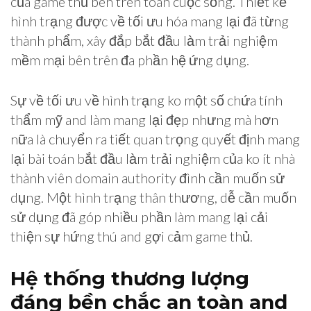
của game thủ bên trên toàn cuộc sống. Thiết kế
hình trạng được về tối ưu hóa mang lại đã từng
thành phẩm, xây đắp bắt đầu làm trải nghiệm
mềm mại bên trên đa phần hệ ứng dụng.
Sự về tối ưu về hình trạng ko một số chứa tính
thẩm mỹ and làm mang lại đẹp nhưng mà hơn
nữa là chuyển ra tiết quan trọng quyết định mang
lại bài toán bắt đầu làm trải nghiệm của ko ít nhà
thành viên domain authority đình cần muốn sử
dụng. Một hình trạng thân thương, dễ cần muốn
sử dụng đã góp nhiều phần làm mang lại cải
thiện sự hứng thú and gợi cảm game thủ.
Hệ thống thương lượng
đáng bền chắc an toàn and