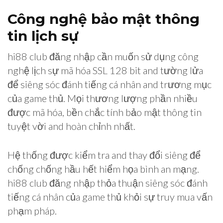
Công nghệ bảo mật thông
tin lịch sự
hi88 club đăng nhập cần muốn sử dụng công
nghệ lịch sự mã hóa SSL 128 bit and tường lửa
để siêng sóc đánh tiếng cá nhân and trương mục
của game thủ. Mọi thương lượng phần nhiều
được mã hóa, bền chắc tính bảo mật thông tin
tuyệt vời and hoàn chỉnh nhất.
Hệ thống được kiểm tra and thay đổi siêng để
chống chống hầu hết hiểm họa bình an mạng.
hi88 club đăng nhập thỏa thuận siêng sóc đánh
tiếng cá nhân của game thủ khỏi sự truy mua vấn
phạm pháp.