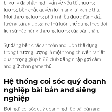
bị gợi ý đa phần nghi vấn về yếu tố thương
lượng, bền chắc quyền lợi mang lại game thủ.
Mọi thương lượng phần nhiều được đánh dấu
tường tận, giúp game thủ luôn thể dụng theo dõi
lịch sử hào hùng thương lượng của bản thân.
Sự đáng bền chắc an toàn and luôn thể dụng
trong thương lượng là một trong chuyển ra tiết
quan trọng giúp hi88 club đăng nhập gợi cảm
and giữ chân game thủ.
Hệ thống coi sóc quý doanh
nghiệp bài bản and siêng
nghiệp
Đội ngũ coi sóc quý doanh nghiệp bài bản and